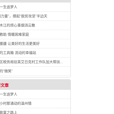
一生追梦人
帼力量”，撑起“脱贫攻坚”半边天
木江的烦心事烟消云散
救助 情暖困难家庭
援疆 让美好的生活更美好
的工具箱 流动的幸福站
区税务局驻英艾日克村工作队加大帮扶...
的“微笑”
荐文章
一生追梦人
小村那涌动的温州情
致富之路上