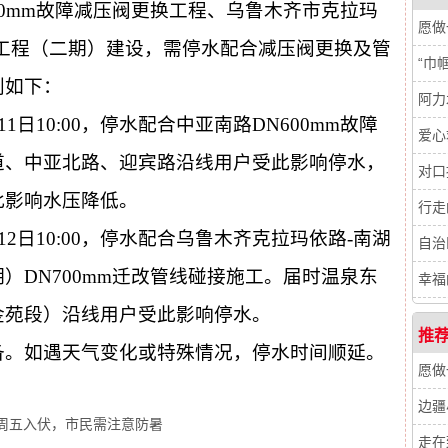
00mm故障减压阀更换工程、乌鲁木齐市克拉玛
愿做
工程（二期）建设，需停水配合减压阀更换及管
“巾
划如下：
阿力
7月11日10:00，停水配合中亚南路DN600mm故障
爱心
道、中亚北路、迎宾路沿线用户受此影响停水，
对口
此影响水压降低。
行走
至7月12日10:00，停水配合乌鲁木齐克拉玛依路-南湖
自治
）DN700mm迁改管线碰接施工。届时温泉东
幸福
金苑段）沿线用户受此影响停水。
推
备。如遇天气变化或特殊情况，停水时间顺延。
愿做
边疆
周五入伏，市民需注意防暑
走在