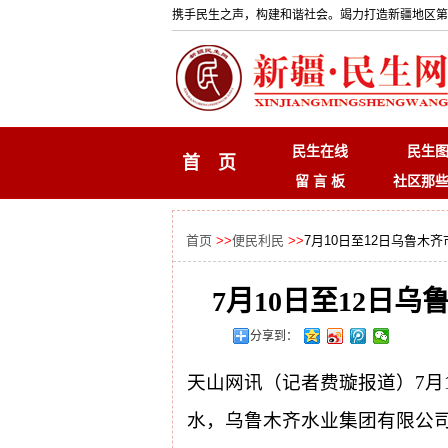
携手民生之声，构建和谐社会。竭力打造新疆地区第
民生在线
民生
首 页
留 言 板
社区那
首页
>>
便民利民
>>
7月10日至12日乌鲁木
7月10日至12日
分享到：
天山网讯（记者费璇报道）
7
水，乌鲁木齐水业集团有限公