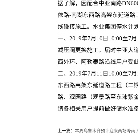
据了解，因配合中亚南路
DN6
依路-南湖东西路高架东延道路
线碰接施工。水业集团停水计
一、
2019年7月10日10:00至
减压阀更换施工。届时中亚大
西外环、阿勒泰路沿线用户受
二、
2019年7月11日10:00
东西路高架东延道路工程（二期
路、观园路（观景路至东沛紫
请各相关用户提前做好储水准
上一篇：
本周乌鲁木齐预计迎来两场降雨 